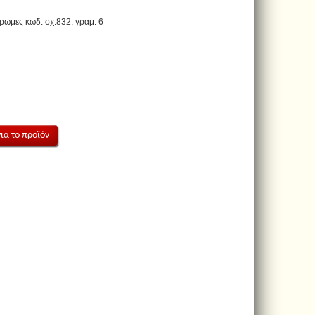
ωμες κωδ. σχ.832, γραμ. 6
ια το προϊόν