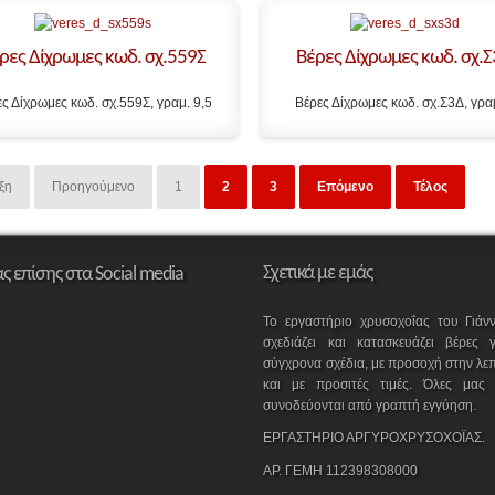
ρες Δίχρωμες κωδ. σχ.559Σ
Βέρες Δίχρωμες κωδ. σχ.
ς Δίχρωμες κωδ. σχ.559Σ, γραμ. 9,5
Βέρες Δίχρωμες κωδ. σχ.Σ3Δ, γρα
ξη
Προηγούμενο
1
2
3
Επόμενο
Τέλος
Σχετικά με εμάς
ας επίσης στα Social media
Το εργαστήριο χρυσοχοΐας του Γιάν
σχεδιάζει και κατασκευάζει βέρες
σύγχρονα σχέδια, με προσοχή στην λεπ
και με προσιτές τιμές. Όλες μας 
συνοδεύονται από γραπτή εγγύηση.
ΕΡΓΑΣΤΗΡΙΟ ΑΡΓΥΡΟΧΡΥΣΟΧΟΪΑΣ.
ΑΡ. ΓΕΜΗ 112398308000