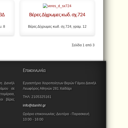
Σ3Δ
Βέρες Δίχρωμες κωδ. σχ.724
μ. 8
Βέρες Δίχρωμες κωδ. σχ.724, γραμ. 12
Σελίδα 1 από 3
Επικοινωνία
νη Δανιήλ
Εργαστήριο Χειροποίητων Βερών Γάμου Δανιήλ
 γάμου σε
Λεωφόρος Αθηνών 281 Χαϊδάρι
τομέρεια,
ΤΗΛ: 2105325161
οι βέρες
info@danihl.gr
Ωράριο επικοινωνίας: Δευτέρα - Παρασκευή
10:00 - 16:00