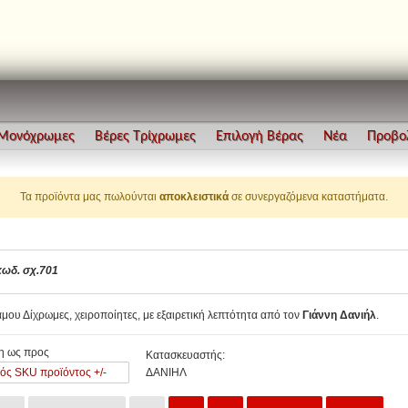
 Μονόχρωμες
Βέρες Τρίχρωμες
Επιλογή Βέρας
Νέα
Προβο
Τα προϊόντα μας πωλούνται
αποκλειστικά
σε συνεργαζόμενα καταστήματα.
κωδ. σχ.701
μου Δίχρωμες, χειροποίητες, με εξαιρετική λεπτότητα από τον
Γιάννη Δανιήλ
.
η ως προς
Κατασκευαστής:
ός SKU προϊόντος +/-
ΔΑΝΙΗΛ