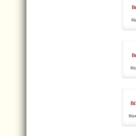
Β
Βέ
Β
Βέρ
Βέ
Βέρε