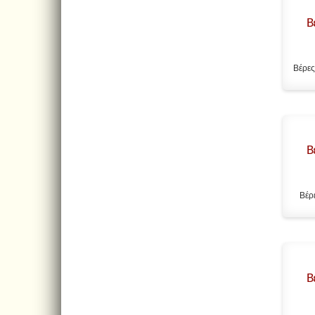
Β
Βέρες
Β
Βέρ
Β