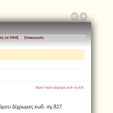
λή σε ΜΜΕ
Επικοινωνία
Βέρες Γάμου Δίχρωμες κωδ. σχ.828
άμου Δίχρωμες κωδ. σχ.827