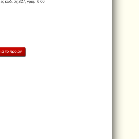
ες κωδ. σχ.827, γραμ. 6,00
ια το προϊόν