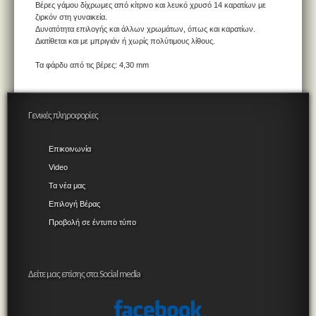
Βέρες γάμου δίχρωμες από κίτρινο και λευκό χρυσό 14 καρατίων με
ζιρκόν στη γυναικεία.
Δυνατότητα επιλογής και άλλων χρωμάτων, όπως και καρατίων.
Διατίθεται και με μπριγιάν ή χωρίς πολύτιμους λίθους.
Τα φάρδυ από τις βέρες: 4,30 mm
Γενικές πληροφορίες
Επικοινωνία
Video
Τα νέα μας
Επιλογή Βέρας
Προβολή σε έντυπο τύπο
Δείτε μας επίσης στα Social media