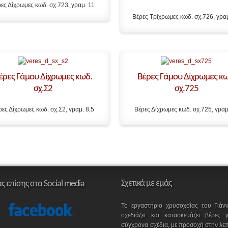
ες Δίχρωμες κωδ. σχ.723, γραμ. 11
Βέρες Τρίχρωμες κωδ. σχ.726, γρα
έρες Γάμου Δίχρωμες κωδ.
Βέρες Γάμου Δίχρωμες κω
σχ.Σ2
σχ.725
ρες Δίχρωμες κωδ. σχ.Σ2, γραμ. 8,5
Βέρες Δίχρωμες κωδ. σχ.725, γραμ
Σχετικά με εμάς
ας επίσης στα Social media
Το εργαστήριο χρυσοχοΐας του Γιάν
σχεδιάζει και κατασκευάζει βέρες
σύγχρονα σχέδια, με προσοχή στην λεπ