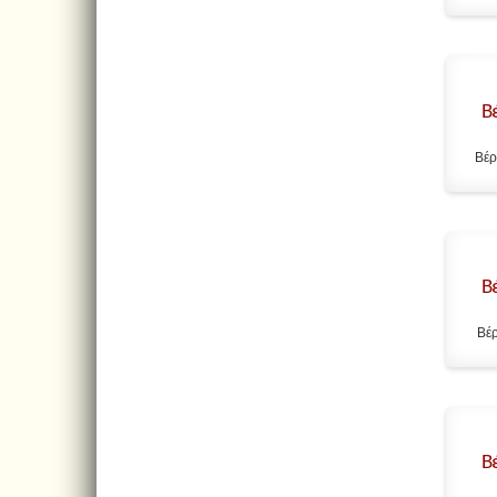
Β
Βέρ
Β
Βέρ
Β