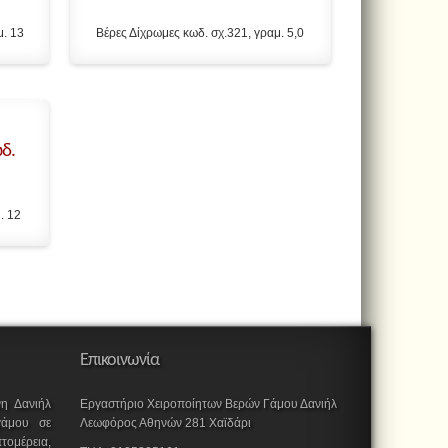
μ. 13
Βέρες Δίχρωμες κωδ. σχ.321, γραμ. 5,0
δ.
. 12
Επικοινωνία
νη Δανιήλ
Εργαστήριο Χειροποίητων Βερών Γάμου Δανιήλ
 γάμου σε
Λεωφόρος Αθηνών 281 Χαϊδάρι
τομέρεια,