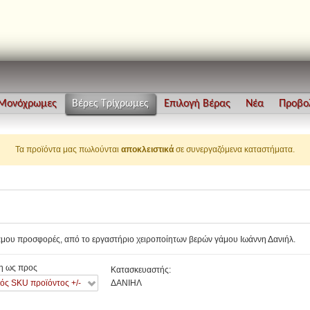
 Μονόχρωμες
Βέρες Τρίχρωμες
Επιλογή Βέρας
Νέα
Προβο
Τα προϊόντα μας πωλούνται
αποκλειστικά
σε συνεργαζόμενα καταστήματα.
άμου προσφορές, από το εργαστήριο χειροποίητων βερών γάμου Ιωάννη Δανιήλ.
η ως προς
Κατασκευαστής:
ός SKU προϊόντος +/-
ΔΑΝΙΗΛ